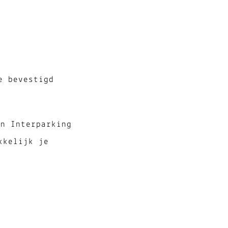
e bevestigd
en Interparking
kkelijk je