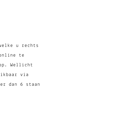
welke u rechts
online te
op. Wellicht
eikbaar via
ter dan 6 staan