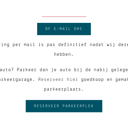
OF E-MAIL ONS
ring per mail is pas definitief nadat wij dez
hebben.
 auto?
Parkeer dan je auto bij de nabij geleg
arkeergarage.
Reserveer hier
goedkoop en gema
parkeerplaats.
RESERVEER PARKEERPLEK